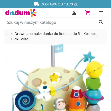




DOSTAWA OD 13,70 ZŁ




Rozwiń breadcrumbs
...
Drewniana nakładanka do liczenia do 5 – Kosmos,
18m+ Vilac