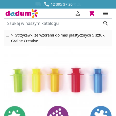




DOSTAWA OD 13,70 ZŁ
12 395 37 20




Rozwiń breadcrumbs
...
Strzykawki ze wzorami do mas plastycznych 5 sztuk,
Graine Creative