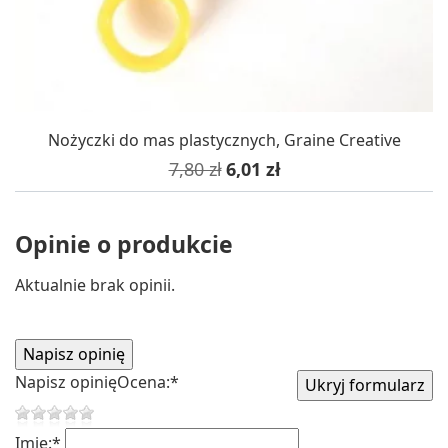
Nożyczki do mas plastycznych, Graine Creative
Cena podstawowa
Cena
7,80 zł
6,01 zł
Opinie o produkcie
Aktualnie brak opinii.
Napisz opinię
Ocena:
*
Imię:
*