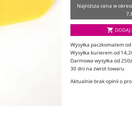
Najniższa cena w okres
ia
Zestawy do kul do kąpieli
7,
ia
Soda, kwasek, formy do kul do kąpieli
Dodatki: barwniki i zapachy
ACHOWE

DODAJ 
RZEŹBA, GLINY I ODLEWY
Lepienie i rzeźbienie
Wysyłka paczkomatem od 
Odlewy dekoracyjne
Wysyłka kurierem od 14,2
Tworzenie z gliny polimerowej
Modelowanie dla dzieci
Darmowa wysyłka od 250z
 robótek ręcznych
30 dni na zwrot towaru
Aktualnie brak opinii o pr