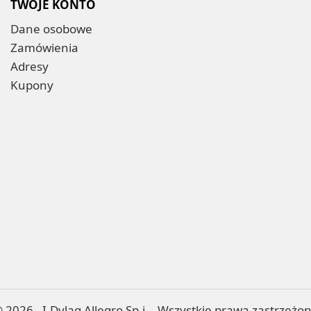
TWOJE KONTO
Dane osobowe
Zamówienia
Adresy
Kupony
 2026 - I.Dyląg Allegro Sp.j. - Wszystkie prawa zastrzeżo