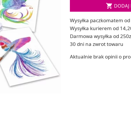
Soda, kwasek, formy do kul do kąpieli

DODAJ 
ia
Dodatki: barwniki i zapachy
ia
RZEŹBA, GLINY I ODLEWY
Wysyłka paczkomatem od 
ACHOWE
Lepienie i rzeźbienie
Wysyłka kurierem od 14,2
Odlewy dekoracyjne
Darmowa wysyłka od 250z
Tworzenie z gliny polimerowej
30 dni na zwrot towaru
Modelowanie dla dzieci
Aktualnie brak opinii o pr
 robótek ręcznych