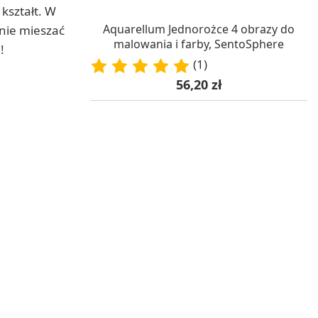
kształt. W
W MAGAZYNIE, DOSTAWA 24H
Aquarellum Jednorożce 4 obrazy do
nie mieszać
malowania i farby, SentoSphere
!
(1)
Cena
56,20 zł