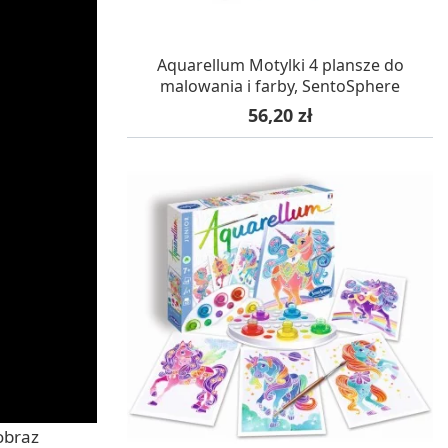
W MAGAZYNIE, DOSTAWA 24H
Aquarellum Motylki 4 plansze do
malowania i farby, SentoSphere
Cena
56,20 zł
obraz