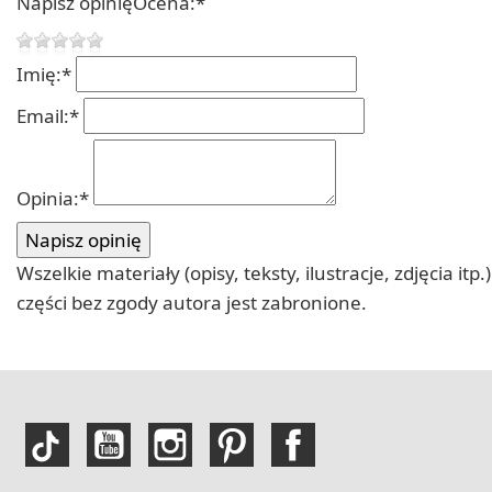
Napisz opinię
Ocena:
*
Imię:
*
Email:
*
Opinia:
*
Wszelkie materiały (opisy, teksty, ilustracje, zdjęcia
części bez zgody autora jest zabronione.