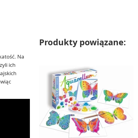
Produkty powiązane:
okatość. Na
yli ich
ajskich
awiąc