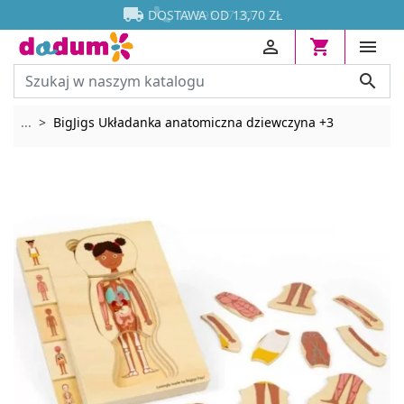




DOSTAWA OD 13,70 ZŁ




Rozwiń breadcrumbs
...
BigJigs Układanka anatomiczna dziewczyna +3