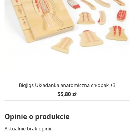
BigJigs Układanka anatomiczna chłopak +3
Cena
55,80 zł
Opinie o produkcie
Aktualnie brak opinii.