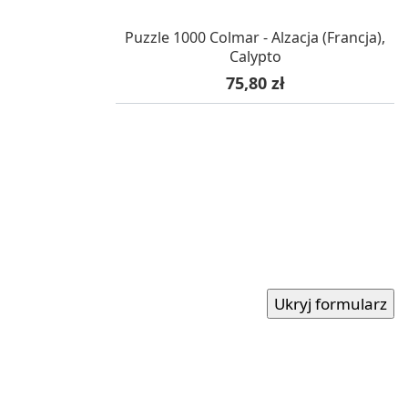
W MAGAZYNIE, DOSTAWA 24H
Puzzle 1000 Colmar - Alzacja (Francja),
Calypto
Cena
75,80 zł