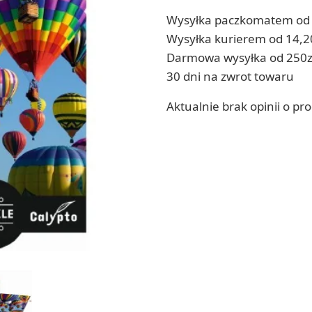
Zestawy do kul do kąpieli
ia
Wysyłka paczkomatem od 
Soda, kwasek, formy do kul do kąpieli
ia
Wysyłka kurierem od 14,2
Dodatki: barwniki i zapachy
Darmowa wysyłka od 250z
RZEŹBA, GLINY I ODLEWY
ACHOWE
30 dni na zwrot towaru
Lepienie i rzeźbienie
Odlewy dekoracyjne
Aktualnie brak opinii o pr
Tworzenie z gliny polimerowej
Modelowanie dla dzieci
 robótek ręcznych