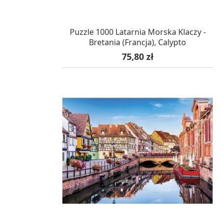
W MAGAZYNIE, DOSTAWA 24H
Puzzle 1000 Latarnia Morska Klaczy -
Bretania (Francja), Calypto
Cena
75,80 zł