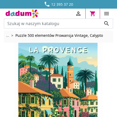




DOSTAWA OD 13,70 ZŁ
12 395 37 20




Rozwiń breadcrumbs
...
Puzzle 500 elementów Prowansja Vintage, Calypto