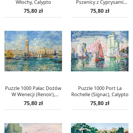
Włochy, Calypto
Pszenicy z Cyprysami
(Van Gogh), Calypto
Cena
Cena
75,80 zł
75,80 zł
Puzzle 1000 Pałac Dożów
Puzzle 1000 Port La
W Wenecji (Renoir),
Rochelle (Signac), Calypto
Calypto
Cena
Cena
75,80 zł
75,80 zł