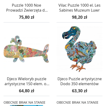
Puzzle 1000 Noe
Vilac Puzzle 1000 el. Les
Prowadzi Zwierzęta do
Sabines Muzeum Luwr
Arki (Brueghel), Calypto
Cena
Cena
75,80 zł
98,20 zł
Djeco Wieloryb puzzle
Djeco Puzzle artystyczne
artystyczne 150 elem. od
Dodo 350 elementów
6 lat
Cena
Cena
64,80 zł
63,30 zł
OBECNIE BRAK NA STANIE
OBECNIE BRAK NA STANIE