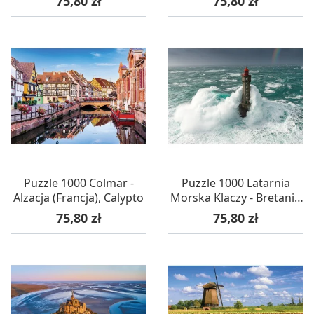
75,80 zł
75,80 zł
Calypto
Puzzle 1000 Colmar -
Puzzle 1000 Latarnia
Alzacja (Francja), Calypto
Morska Klaczy - Bretania
(Francja), Calypto
Cena
Cena
75,80 zł
75,80 zł