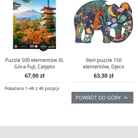
Puzzle 500 elementów XL
Słoń puzzle 150
Góra Fuji, Calypto
elementów, Djeco
Cena
Cena
67,00 zł
63,30 zł
Pokazano 1-46 z 46 pozycji

POWRÓT DO GÓRY