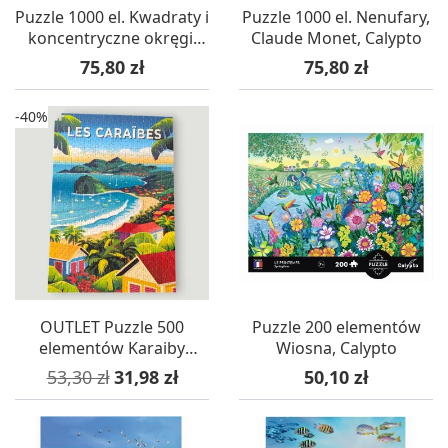
Puzzle 1000 el. Kwadraty i
Puzzle 1000 el. Nenufary,
koncentryczne okręgi,
Claude Monet, Calypto
Kandinsky, Calypto
Cena
Cena
75,80 zł
75,80 zł
-40%
OUTLET Puzzle 500
Puzzle 200 elementów
elementów Karaiby
Wiosna, Calypto
Vintage, Calypto
Cena podstawowa
Cena
Cena
53,30 zł
31,98 zł
50,10 zł