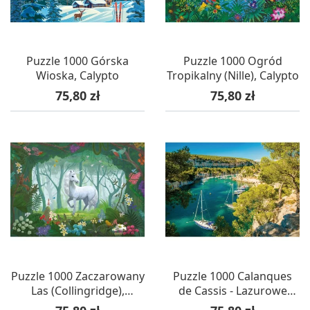
Puzzle 1000 Górska
Puzzle 1000 Ogród
Wioska, Calypto
Tropikalny (Nille), Calypto
Cena
Cena
75,80 zł
75,80 zł
Puzzle 1000 Zaczarowany
Puzzle 1000 Calanques
Las (Collingridge),
de Cassis - Lazurowe
Calypto
Wybrzeże (Francja),
Cena
Cena