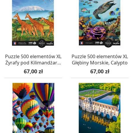
Puzzle 500 elementów XL
Puzzle 500 elementów XL
Żyrafy pod Kilimandżaro,
Głębiny Morskie, Calypto
Calypto
Cena
Cena
67,00 zł
67,00 zł