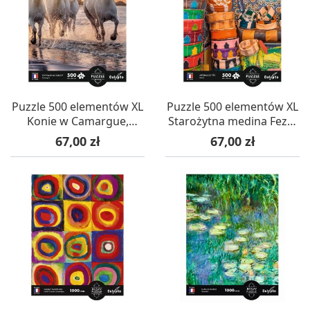
Puzzle 500 elementów XL
Puzzle 500 elementów XL
Konie w Camargue,
Starożytna medina Fezu,
Calypto
Calypto
Cena
Cena
67,00 zł
67,00 zł