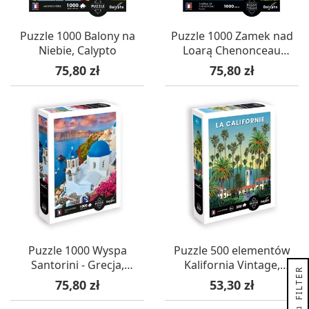
Puzzle 1000 Balony na
Puzzle 1000 Zamek nad
Niebie, Calypto
Loarą Chenonceau
(Francja), Calypto
Cena
Cena
75,80 zł
75,80 zł
Puzzle 1000 Wyspa
Puzzle 500 elementów
Santorini - Grecja,
Kalifornia Vintage,
R
Calypto
Calypto
Cena
Cena
75,80 zł
53,30 zł
F
I
L
T
E