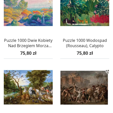
Puzzle 1000 Dwie Kobiety
Puzzle 1000 Wodospad
Nad Brzegiem Morza
(Rousseau), Calypto
Śródziemnego (Cross),
Cena
Cena
75,80 zł
75,80 zł
Calypto