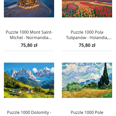
Puzzle 1000 Mont Saint-
Puzzle 1000 Pola
Michel - Normandia
Tulipanów - Holandia,
(Francja), Calypto
Calypto
Cena
Cena
75,80 zł
75,80 zł
Puzzle 1000 Dolomity -
Puzzle 1000 Pole