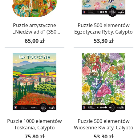
Puzzle artystyczne
Puzzle 500 elementów
„Niedźwiadki” (350
Egzotyczne Ryby, Calypto
elementów) – 7+ Djeco
Cena
Cena
65,00 zł
53,30 zł
Puzzle 1000 elementów
Puzzle 500 elementów
Toskania, Calypto
Wiosenne Kwiaty, Calypto
Cena
Cena
75,80 zł
53,30 zł