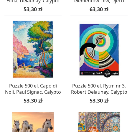
Eiffla, Delaunay, Calypto
elementów Lew, Djeco
Cena
Cena
53,30 zł
63,30 zł
Puzzle 500 el. Capo di
Puzzle 500 el. Rytm nr 3,
Noli, Paul Signac, Calypto
Robert Delaunay, Calypto
Cena
Cena
53,30 zł
53,30 zł