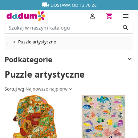




DOSTAWA OD 13,70 ZŁ




Rozwiń breadcrumbs
...
Puzzle artystyczne
Podkategorie

Puzzle artystyczne
Sortuj wg:
Najnowsze najpierw
