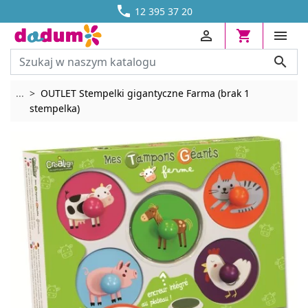




DOSTAWA OD 13,70 ZŁ
12 395 37 20




Rozwiń breadcrumbs
...
OUTLET Stempelki gigantyczne Farma (brak 1
stempelka)