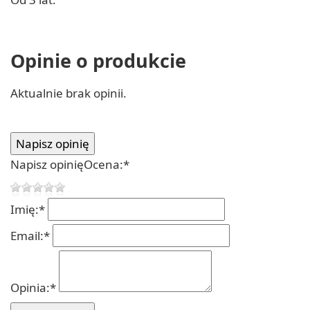
Opinie o produkcie
Aktualnie brak opinii.
Napisz opinię
Ocena:
*
Imię:
*
Email:
*
Opinia:
*