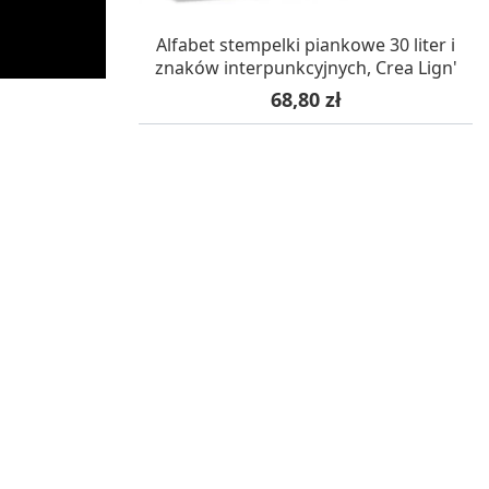
OCZEKUJEMY NA DOSTAWĘ
Alfabet stempelki piankowe 30 liter i
znaków interpunkcyjnych, Crea Lign'
Cena
68,80 zł