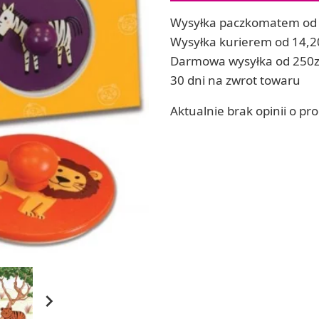
Soda, kwasek, formy do kul do kąpieli
ia
Wysyłka paczkomatem od 
Dodatki: barwniki i zapachy
ia
Wysyłka kurierem od 14,2
RZEŹBA, GLINY I ODLEWY
Darmowa wysyłka od 250z
ACHOWE
Lepienie i rzeźbienie
30 dni na zwrot towaru
Odlewy dekoracyjne
Tworzenie z gliny polimerowej
Aktualnie brak opinii o pr
Modelowanie dla dzieci
 robótek ręcznych
