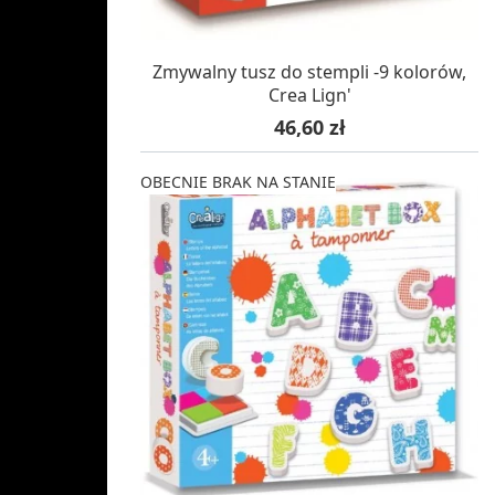
W MAGAZYNIE, DOSTAWA 24H
Zmywalny tusz do stempli -9 kolorów,
Crea Lign'
Cena
46,60 zł
OBECNIE BRAK NA STANIE