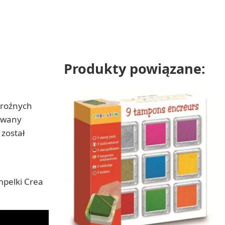
Produkty powiązane:
groźnych
sowany
został
mpelki Crea