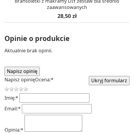
Bransoletki z makramy DIY zestaw dla średnio
zaawansowanych
Cena
28,50 zł
Opinie o produkcie
Aktualnie brak opinii.
Napisz opinię
Ocena:
*
Imię:
*
Email:
*
Opinia:
*