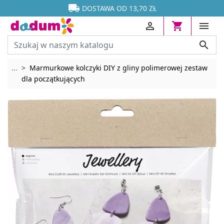




DOSTAWA OD 13,70 ZŁ




Rozwiń breadcrumbs
...
Marmurkowe kolczyki DIY z gliny polimerowej zestaw
dla początkujących