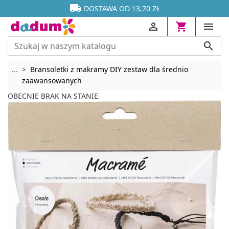




DOSTAWA OD 13,70 ZŁ




Rozwiń breadcrumbs
...
Bransoletki z makramy DIY zestaw dla średnio
zaawansowanych
OBECNIE BRAK NA STANIE