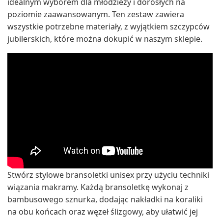
idealnym wyborem dla młodzieży i dorosłych na
poziomie zaawansowanym. Ten zestaw zawiera
wszystkie potrzebne materiały, z wyjątkiem szczypców
jubilerskich, które można dokupić w naszym sklepie.
Stwórz stylowe bransoletki unisex przy użyciu techniki
wiązania makramy. Każdą bransoletkę wykonaj z
bambusowego sznurka, dodając nakładki na koraliki
na obu końcach oraz węzeł ślizgowy, aby ułatwić jej