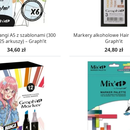
AZYNIE, DOSTAWA 24H
W MAGAZYNIE, DOSTA
angi A5 z szablonami (300
Markery alkoholowe Hair (
25 arkuszy) – Graph’it
Graph’it
Cena
Cena
34,60 zł
24,80 zł