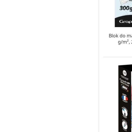
W MAG
Blok do m
g/m², 