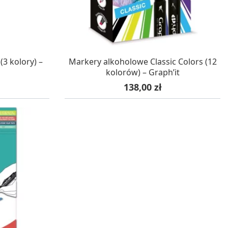
WA 24H
W MAGAZYNIE, DOSTAWA 24H
3 kolory) –
Markery alkoholowe Classic Colors (12
kolorów) – Graph’it
Cena
138,00 zł