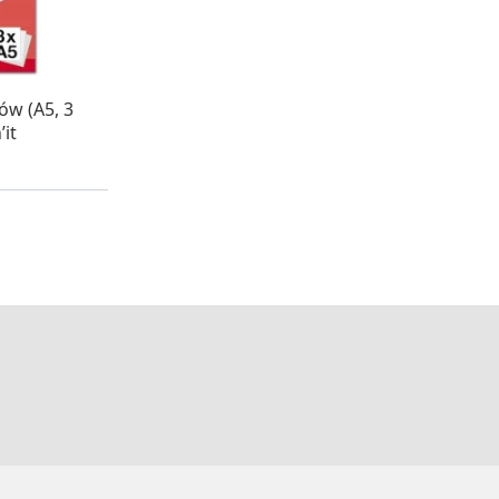
WA 24H
ów (A5, 3
’it