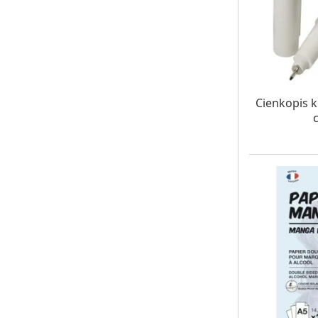
W MAG
Cienkopis k
c