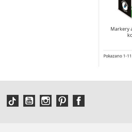
W MAG
Markery 
ko
Pokazano 1-11 