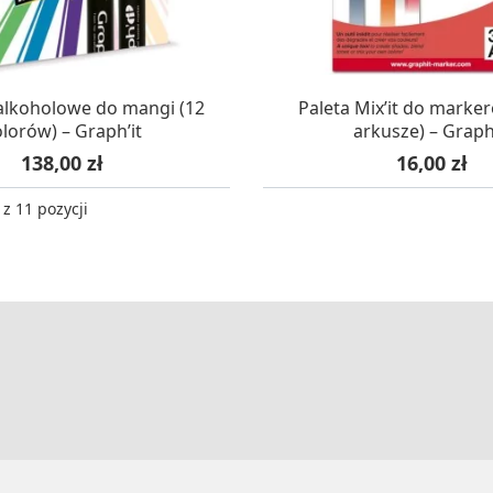
AZYNIE, DOSTAWA 24H
W MAGAZYNIE, DOSTA
alkoholowe do mangi (12
Paleta Mix’it do marker
lorów) – Graph’it
arkusze) – Graph
Cena
Cena
138,00 zł
16,00 zł
z 11 pozycji