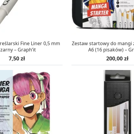
AZYNIE, DOSTAWA 24H
W MAGAZYNIE, DOSTA
reślarski Fine Liner 0,5 mm
Zestaw startowy do mangi 
zarny – Graph’it
A6 (16 pisaków) – Gr
Cena
Cena
7,50 zł
200,00 zł