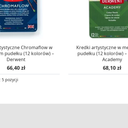
AZYNIE, DOSTAWA 24H
W MAGAZYNIE, DOSTA
rtystyczne Chromaflow w
Kredki artystyczne w 
 pudełku (12 kolorów) –
pudełku (12 kolorów) 
Derwent
Academy
Cena
Cena
66,40 zł
68,10 zł
 5 pozycji