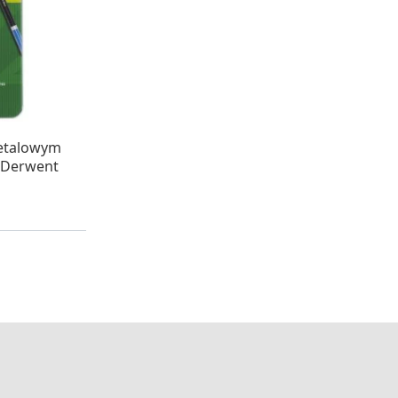
WA 24H
metalowym
– Derwent