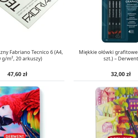
Soda, kwasek, formy do kul do kąpieli
ia
Dodatki: barwniki i zapachy
ia
RZEŹBA, GLINY I ODLEWY
ACHOWE
Lepienie i rzeźbienie
Odlewy dekoracyjne
Tworzenie z gliny polimerowej
Modelowanie dla dzieci
AZYNIE, DOSTAWA 24H
W MAGAZYNIE, DOSTA
zny Fabriano Tecnico 6 (A4,
Miękkie ołówki grafitowe
 g/m², 20 arkuszy)
szt.) – Derwen
 robótek ręcznych
Cena
Cena
47,60 zł
32,00 zł