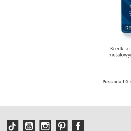
W MAG
Kredki a
metalowym
Pokazano 1-5 z