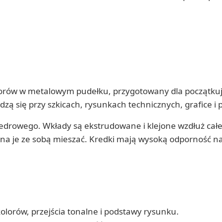
orów w metalowym pudełku, przygotowany dla początkując
zą się przy szkicach, rysunkach technicznych, grafice i 
cedrowego. Wkłady są ekstrudowane i klejone wzdłuż całe
żna je ze sobą mieszać. Kredki mają wysoką odporność n
olorów, przejścia tonalne i podstawy rysunku.