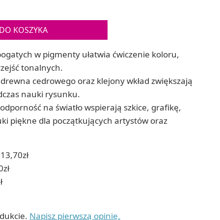
Gry sens
Puzzle ar
Zestawy do cyjanotypii
Puzzle e
Akcesoria i narzędzia do cyjanotypii
DO KOSZYKA
Koraliki do prasowania
Techniki artystyczne – eksperymentalne
bogatych w pigmenty ułatwia ćwiczenie koloru,
Zestawy doświadczalne i naukowe
rzejść tonalnych.
Malowanie piaskiem (Sablimage)
o drewna cedrowego oraz klejony wkład zwiększają
Wydrapywanki
dczas nauki rysunku.
Techniki mozaikowe i wyklejanki
odporność na światło wspierają szkice, grafikę,
uki piękne dla początkujących artystów oraz
13,70zł
0zł
ł
odukcie.
Napisz pierwszą opinię.