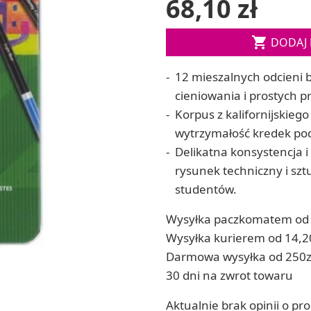
68,10 zł
Soda, kwasek, formy do kul do kąpieli
ia
Dodatki: barwniki i zapachy
ia

RZEŹBA, GLINY I ODLEWY
DODAJ 
ACHOWE
Lepienie i rzeźbienie
12 mieszalnych odcieni 
Odlewy dekoracyjne
Tworzenie z gliny polimerowej
cieniowania i prostych p
Modelowanie dla dzieci
Korpus z kalifornijskieg
wytrzymałość kredek po
Delikatna konsystencja i 
 robótek ręcznych
rysunek techniczny i szt
studentów.
Wysyłka paczkomatem od 
Wysyłka kurierem od 14,2
Darmowa wysyłka od 250z
30 dni na zwrot towaru
Aktualnie brak opinii o pr