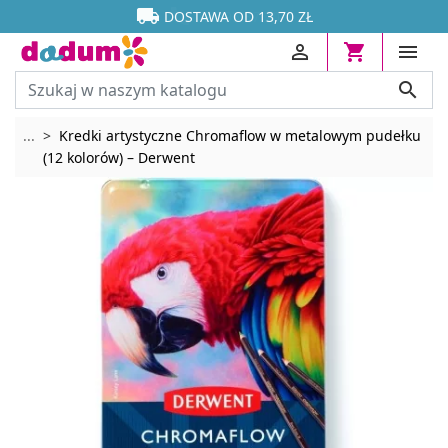




DOSTAWA OD 13,70 ZŁ




Rozwiń breadcrumbs
...
Kredki artystyczne Chromaflow w metalowym pudełku
(12 kolorów) – Derwent