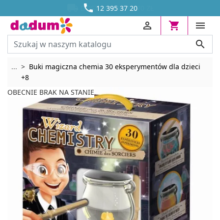




DOSTAWA OD 13,70 ZŁ
12 395 37 20




Rozwiń breadcrumbs
...
Buki magiczna chemia 30 eksperymentów dla dzieci
+8
OBECNIE BRAK NA STANIE