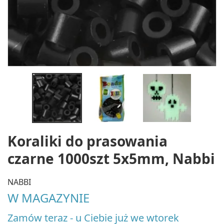
Koraliki do prasowania
czarne 1000szt 5x5mm, Nabbi
NABBI
W MAGAZYNIE
Zamów teraz - u Ciebie już we wtorek