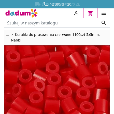




DOSTAWA OD 13,70 ZŁ




Rozwiń breadcrumbs
...
Koraliki do prasowania czerwone 1100szt 5x5mm,
Nabbi