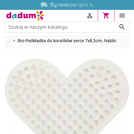




DOSTAWA OD 13,70 ZŁ




Rozwiń breadcrumbs
...
Bio-Podkładka do koralików serce 7x8,5cm, Nabbi