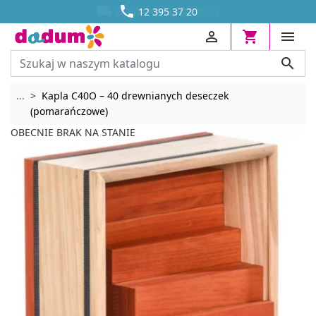




DOSTAWA OD 13,70 ZŁ
12 395 37 20




Rozwiń breadcrumbs
...
Kapla C40O – 40 drewnianych deseczek
(pomarańczowe)
OBECNIE BRAK NA STANIE