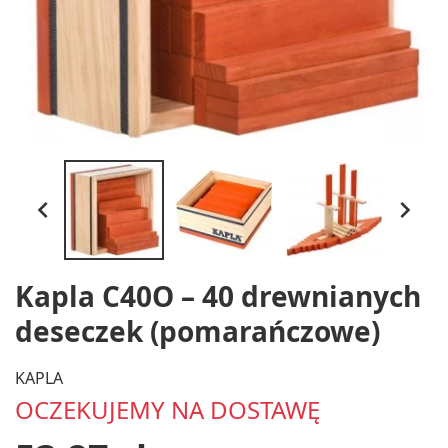


Kapla C40O – 40 drewnianych
deseczek (pomarańczowe)
KAPLA
OCZEKUJEMY NA DOSTAWĘ