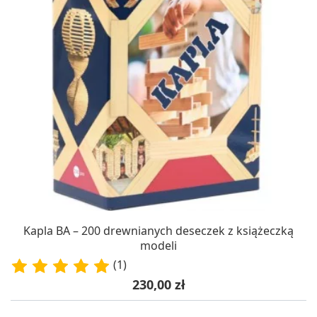
Kapla BA – 200 drewnianych deseczek z książeczką
modeli
(1)
Cena
230,00 zł