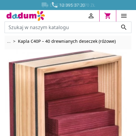




DOSTAWA OD 13,70 ZŁ




Rozwiń breadcrumbs
...
Kapla C40P – 40 drewnianych deseczek (różowe)