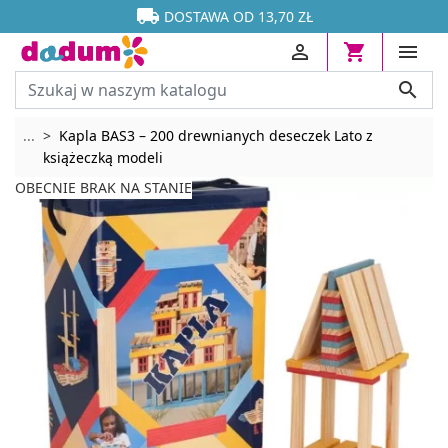




DOSTAWA OD 13,70 ZŁ




Rozwiń breadcrumbs
...
Kapla BAS3 – 200 drewnianych deseczek Lato z
książeczką modeli
OBECNIE BRAK NA STANIE