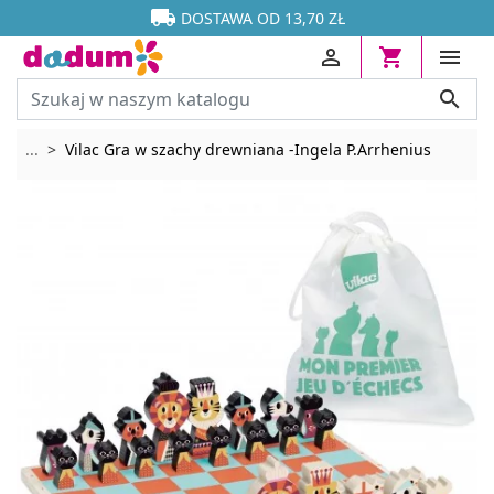




DOSTAWA OD 13,70 ZŁ




Rozwiń breadcrumbs
...
Vilac Gra w szachy drewniana -Ingela P.Arrhenius