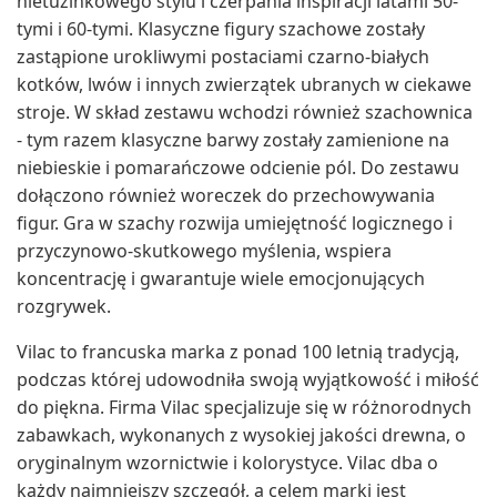
nietuzinkowego stylu i czerpania inspiracji latami 50-
tymi i 60-tymi. Klasyczne figury szachowe zostały
zastąpione urokliwymi postaciami czarno-białych
kotków, lwów i innych zwierzątek ubranych w ciekawe
stroje. W skład zestawu wchodzi również szachownica
- tym razem klasyczne barwy zostały zamienione na
niebieskie i pomarańczowe odcienie pól. Do zestawu
dołączono również woreczek do przechowywania
figur. Gra w szachy rozwija umiejętność logicznego i
przyczynowo-skutkowego myślenia, wspiera
koncentrację i gwarantuje wiele emocjonujących
rozgrywek.
Vilac to francuska marka z ponad 100 letnią tradycją,
podczas której udowodniła swoją wyjątkowość i miłość
do piękna. Firma Vilac specjalizuje się w różnorodnych
zabawkach, wykonanych z wysokiej jakości drewna, o
oryginalnym wzornictwie i kolorystyce. Vilac dba o
każdy najmniejszy szczegół, a celem marki jest