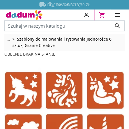




DOSTAWA OD 13,70 ZŁ




Rozwiń breadcrumbs
...
Szablony do malowania i rysowania Jednorożce 6
sztuk, Graine Creative
OBECNIE BRAK NA STANIE