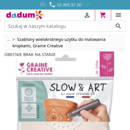




DOSTAWA OD 13,70 ZŁ
12 395 37 20




Rozwiń breadcrumbs
...
Szablony wielokrotnego użytku do malowania
kropkami, Graine Creative
OBECNIE BRAK NA STANIE