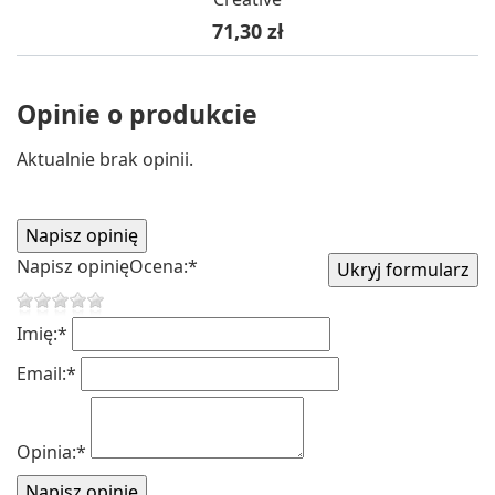
Cena
71,30 zł
Opinie o produkcie
Aktualnie brak opinii.
Napisz opinię
Ocena:
*
Imię:
*
Email:
*
Opinia:
*