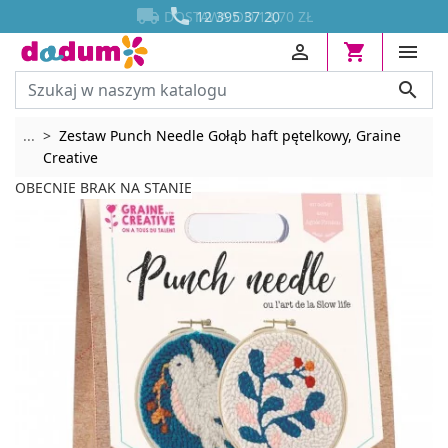




DOSTAWA OD 13,70 ZŁ




Rozwiń breadcrumbs
...
Zestaw Punch Needle Gołąb haft pętelkowy, Graine
Creative
OBECNIE BRAK NA STANIE