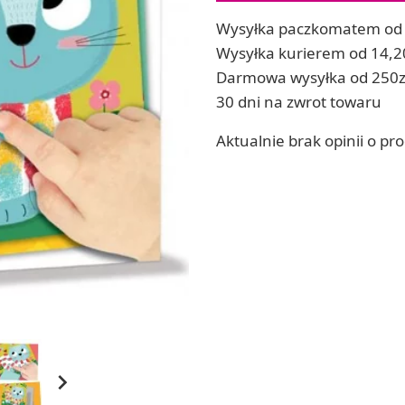
Soda, kwasek, formy do kul do kąpieli
ia
Wysyłka paczkomatem od 
Dodatki: barwniki i zapachy
ia
Wysyłka kurierem od 14,2
RZEŹBA, GLINY I ODLEWY
Darmowa wysyłka od 250z
ACHOWE
Lepienie i rzeźbienie
30 dni na zwrot towaru
Odlewy dekoracyjne
Tworzenie z gliny polimerowej
Aktualnie brak opinii o pr
Modelowanie dla dzieci
 robótek ręcznych
