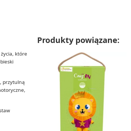
Produkty powiązane:
życia, które
bieski
, przytulną
 motoryczne,
estaw