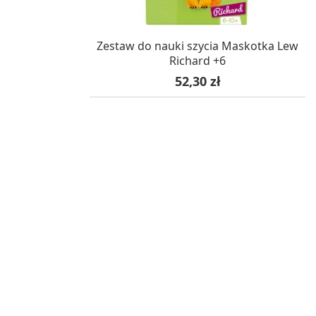
W MAGAZYNIE, DOSTAWA 24H
Zestaw do nauki szycia Maskotka Lew
Richard +6
Cena
52,30 zł