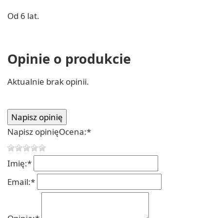
Od 6 lat.
Opinie o produkcie
Aktualnie brak opinii.
Napisz opinię
Ocena:
*
Imię:
*
Email:
*