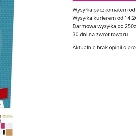
ia
Zestawy do kul do kąpieli
Wysyłka paczkomatem od 
ia
Soda, kwasek, formy do kul do kąpieli
Wysyłka kurierem od 14,2
Dodatki: barwniki i zapachy
Darmowa wysyłka od 250z
ACHOWE
RZEŹBA, GLINY I ODLEWY
30 dni na zwrot towaru
Lepienie i rzeźbienie
Aktualnie brak opinii o pr
Odlewy dekoracyjne
Tworzenie z gliny polimerowej
Modelowanie dla dzieci
 robótek ręcznych