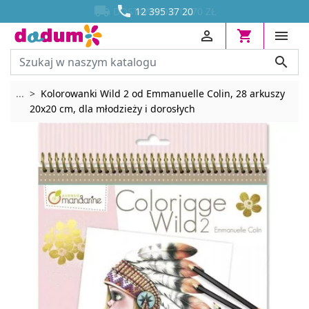




DOSTAWA OD 13,70 ZŁ
12 395 37 20




Rozwiń breadcrumbs
...
Kolorowanki Wild 2 od Emmanuelle Colin, 28 arkuszy
20x20 cm, dla młodzieży i dorosłych