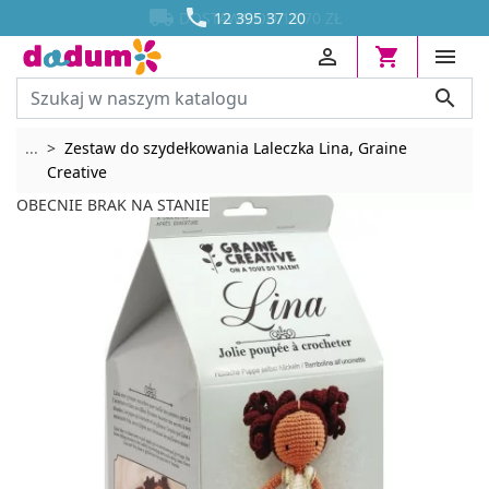




DOSTAWA OD 13,70 ZŁ
12 395 37 20




Rozwiń breadcrumbs
...
Zestaw do szydełkowania Laleczka Lina, Graine
Creative
OBECNIE BRAK NA STANIE