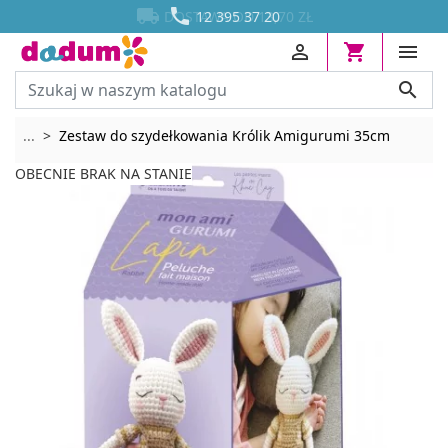




DOSTAWA OD 13,70 ZŁ
12 395 37 20




Rozwiń breadcrumbs
...
Zestaw do szydełkowania Królik Amigurumi 35cm
OBECNIE BRAK NA STANIE