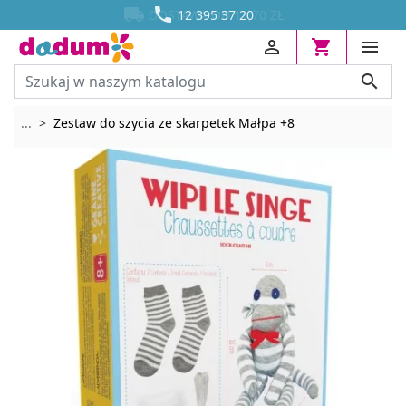




DOSTAWA OD 13,70 ZŁ
12 395 37 20




Rozwiń breadcrumbs
...
Zestaw do szycia ze skarpetek Małpa +8