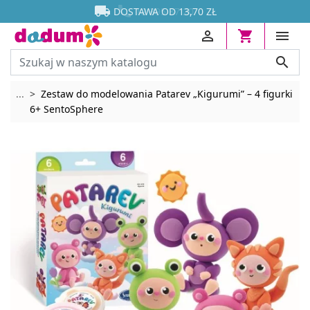




DOSTAWA OD 13,70 ZŁ




Rozwiń breadcrumbs
...
Zestaw do modelowania Patarev „Kigurumi” – 4 figurki
6+ SentoSphere