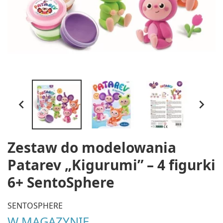


Zestaw do modelowania
Patarev „Kigurumi” – 4 figurki
6+ SentoSphere
SENTOSPHERE
W MAGAZYNIE