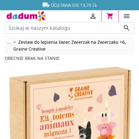




DOSTAWA OD 13,70 ZŁ




Rozwiń breadcrumbs
...
Zestaw do lepienia świec Zwierzak na Zwierzaku +6,
Graine Creative
OBECNIE BRAK NA STANIE