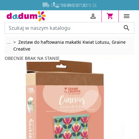




DOSTAWA OD 13,70 ZŁ
12 395 37 20




Rozwiń breadcrumbs
...
Zestaw do haftowania makatki Kwiat Lotusu, Graine
Creative
OBECNIE BRAK NA STANIE