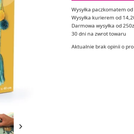
ia
Zestawy do kul do kąpieli
Wysyłka paczkomatem od 
ia
Soda, kwasek, formy do kul do kąpieli
Wysyłka kurierem od 14,2
Dodatki: barwniki i zapachy
Darmowa wysyłka od 250z
ACHOWE
RZEŹBA, GLINY I ODLEWY
30 dni na zwrot towaru
Lepienie i rzeźbienie
Aktualnie brak opinii o pr
Odlewy dekoracyjne
Tworzenie z gliny polimerowej
Modelowanie dla dzieci
 robótek ręcznych
