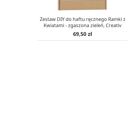
W MAGAZYNIE, DOSTAWA 24H
Zestaw DIY do haftu ręcznego Ramki z
Kwiatami - zgaszona zieleń, Creativ
Cena
69,50 zł