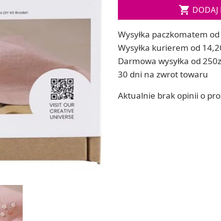
Soda, kwasek, formy do kul do kąpieli

DODAJ 
ia
Dodatki: barwniki i zapachy
ia
RZEŹBA, GLINY I ODLEWY
Wysyłka paczkomatem od 
ACHOWE
Lepienie i rzeźbienie
Wysyłka kurierem od 14,2
Odlewy dekoracyjne
Darmowa wysyłka od 250z
Tworzenie z gliny polimerowej
30 dni na zwrot towaru
Modelowanie dla dzieci
Aktualnie brak opinii o pr
 robótek ręcznych