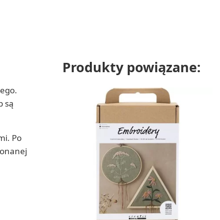
Produkty powiązane:
nego.
b są
mi. Po
konanej