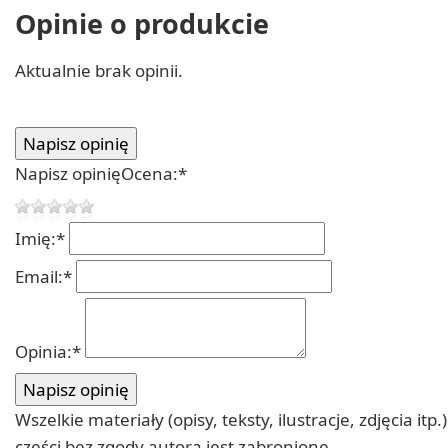
Opinie o produkcie
Aktualnie brak opinii.
Napisz opinię
Ocena:
*
Imię:
*
Email:
*
Opinia:
*
Wszelkie materiały (opisy, teksty, ilustracje, zdjęcia
części bez zgody autora jest zabronione.