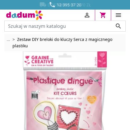




DOSTAWA OD 13,70 ZŁ
12 395 37 20




Rozwiń breadcrumbs
...
Zestaw DIY breloki do kluczy Serca z magicznego
plastiku