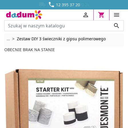




DOSTAWA OD 13,70 ZŁ
12 395 37 20




Rozwiń breadcrumbs
...
Zestaw DIY 3 świeczniki z gipsu polimerowego
OBECNIE BRAK NA STANIE