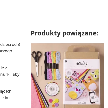
Produkty powiązane:
dzieci od 8
roczego
ie z
znurki, aby
ąc ich
je im