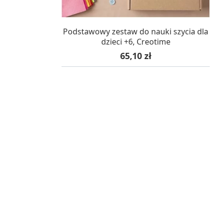
W MAGAZYNIE, DOSTAWA 24H
Podstawowy zestaw do nauki szycia dla
dzieci +6, Creotime
Cena
65,10 zł