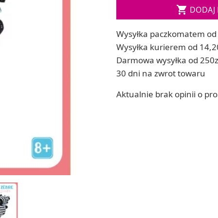
Soda, kwasek, formy do kul do kąpieli

DODAJ 
ia
Dodatki: barwniki i zapachy
ia
RZEŹBA, GLINY I ODLEWY
Wysyłka paczkomatem od 
ACHOWE
Lepienie i rzeźbienie
Wysyłka kurierem od 14,2
Odlewy dekoracyjne
Darmowa wysyłka od 250z
Tworzenie z gliny polimerowej
30 dni na zwrot towaru
Modelowanie dla dzieci
Aktualnie brak opinii o pr
 robótek ręcznych