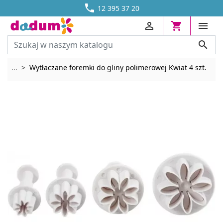




DOSTAWA OD 13,70 ZŁ
12 395 37 20




Rozwiń breadcrumbs
...
Wytłaczane foremki do gliny polimerowej Kwiat 4 szt.