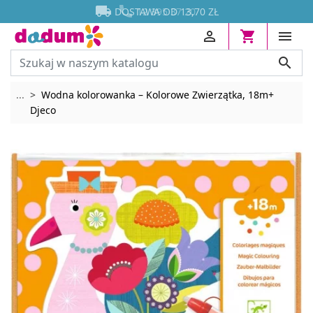




DOSTAWA OD 13,70 ZŁ




Rozwiń breadcrumbs
...
Wodna kolorowanka – Kolorowe Zwierzątka, 18m+
Djeco