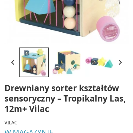


Drewniany sorter kształtów
sensoryczny – Tropikalny Las,
12m+ Vilac
VILAC
W MAGAZYNIE