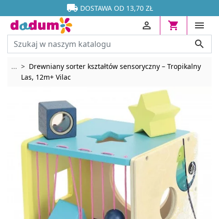




DOSTAWA OD 13,70 ZŁ




Rozwiń breadcrumbs
...
Drewniany sorter kształtów sensoryczny – Tropikalny
Las, 12m+ Vilac