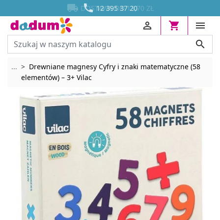




DOSTAWA OD 13,70 ZŁ
12 395 37 20




Rozwiń breadcrumbs
...
Drewniane magnesy Cyfry i znaki matematyczne (58
elementów) – 3+ Vilac