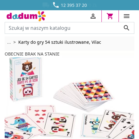




DOSTAWA OD 13,70 ZŁ
12 395 37 20




Rozwiń breadcrumbs
...
Karty do gry 54 sztuki ilustrowane, Vilac
OBECNIE BRAK NA STANIE