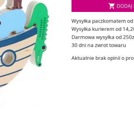

DODAJ 
ia
Zestawy do kul do kąpieli
ia
Soda, kwasek, formy do kul do kąpieli
Wysyłka paczkomatem od 
Dodatki: barwniki i zapachy
ACHOWE
Wysyłka kurierem od 14,2
RZEŹBA, GLINY I ODLEWY
Darmowa wysyłka od 250z
Lepienie i rzeźbienie
30 dni na zwrot towaru
Odlewy dekoracyjne
Tworzenie z gliny polimerowej
Aktualnie brak opinii o pr
Modelowanie dla dzieci
 robótek ręcznych