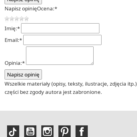
Napisz opinię
Ocena:
*
Imię:
*
Email:
*
Opinia:
*
Wszelkie materiały (opisy, teksty, ilustracje, zdjęcia
części bez zgody autora jest zabronione.