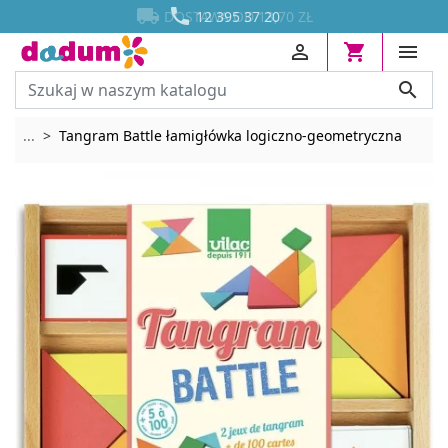




DOSTAWA OD 13,70 ZŁ
12 395 37 20




Rozwiń breadcrumbs
...
Tangram Battle łamigłówka logiczno-geometryczna