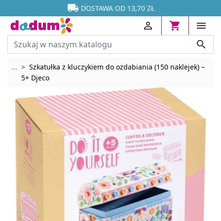




DOSTAWA OD 13,70 ZŁ




Rozwiń breadcrumbs
...
Szkatułka z kluczykiem do ozdabiania (150 naklejek) –
5+ Djeco