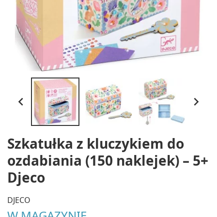


Szkatułka z kluczykiem do
ozdabiania (150 naklejek) – 5+
Djeco
DJECO
W MAGAZYNIE