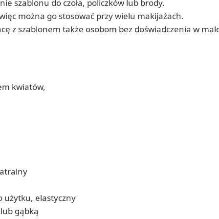
e szablonu do czoła, policzków lub brody.
 więc można go stosować przy wielu makijażach.
 pracę z szablonem także osobom bez doświadczenia w mal
em kwiatów,
atralny
 użytku, elastyczny
 lub gąbką