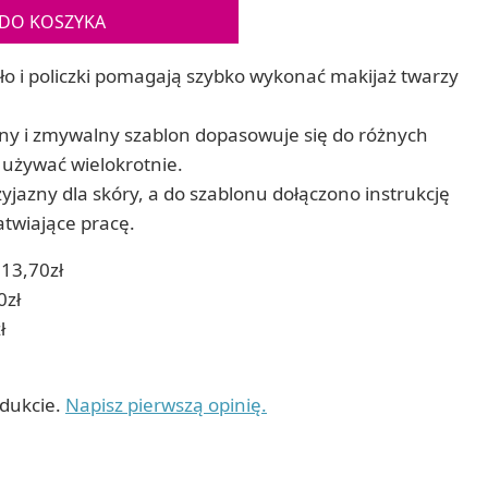
Gry sens
DO KOSZYKA
Cyjanotypia
Puzzle ar
Puzzle e
Zestawy do cyjanotypii
o i policzki pomagają szybko wykonać makijaż twarzy
Akcesoria i narzędzia do cyjanotypii
Koraliki do prasowania
Techniki artystyczne – eksperymentalne
ny i zmywalny szablon dopasowuje się do różnych
Zestawy doświadczalne i naukowe
 używać wielokrotnie.
Malowanie piaskiem (Sablimage)
zyjazny dla skóry, a do szablonu dołączono instrukcję
Wydrapywanki
łatwiające pracę.
Techniki mozaikowe i wyklejanki
13,70zł
0zł
ł
odukcie.
Napisz pierwszą opinię.