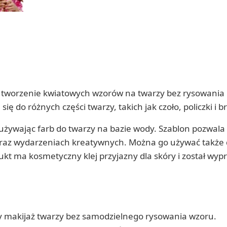
a tworzenie kwiatowych wzorów na twarzy bez rysowania i
ę do różnych części twarzy, takich jak czoło, policzki i b
używając farb do twarzy na bazie wody. Szablon pozwala 
az wydarzeniach kreatywnych. Można go używać także d
odukt ma kosmetyczny klej przyjazny dla skóry i został w
 makijaż twarzy bez samodzielnego rysowania wzoru.