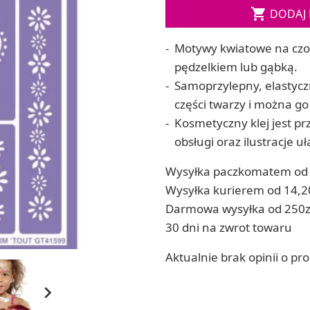

DODAJ 
ia
Zestawy do kul do kąpieli
ia
Soda, kwasek, formy do kul do kąpieli
Motywy kwiatowe na czoł
Dodatki: barwniki i zapachy
ACHOWE
pędzelkiem lub gąbką.
RZEŹBA, GLINY I ODLEWY
Samoprzylepny, elastycz
Lepienie i rzeźbienie
części twarzy i można go
Odlewy dekoracyjne
Kosmetyczny klej jest pr
Tworzenie z gliny polimerowej
Modelowanie dla dzieci
obsługi oraz ilustracje u
 robótek ręcznych
Wysyłka paczkomatem od 
Wysyłka kurierem od 14,2
Darmowa wysyłka od 250z
30 dni na zwrot towaru
Aktualnie brak opinii o pr
